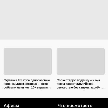
Скупаю в Fix Price одноразовые
Солю старую подушку – и она
пеленки для животных — хотя
снова пахнет альпийской
собаки у меня нет: 10+ вариантов
свежестью без стирки: зарубите
использования их дома и на
на носу простую хитрость от
даче
желтых пятен
Афиша
Что посмотреть