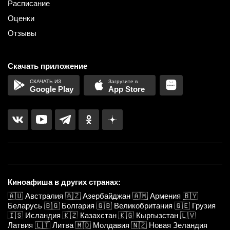
Расписание
Оценки
Отзывы
Скачать приложение
Google Play
App Store
Киноафиша в других странах:
🇦🇺
Австралия
🇦🇿
Азербайджан
🇦🇲
Армения
🇧🇾
Беларусь
🇧🇬
Болгария
🇬🇧
Великобритания
🇬🇪
Грузия
🇮🇸
Исландия
🇰🇿
Казахстан
🇰🇬
Кыргызстан
🇱🇻
Латвия
🇱🇹
Литва
🇲🇩
Молдавия
🇳🇿
Новая Зеландия