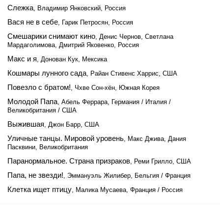
Слежка
, Владимир Янковский, Россия
Вася не в себе
, Гарик Петросян, Россия
Смешарики снимают кино
, Денис Чернов, Светлана
Мардаголимова, Дмитрий Яковенко, Россия
Макс и я
, Донован Кук, Мексика
Кошмары лунного сада
, Райан Стивенс Харрис, США
Повезло с братом!
, Чхве Сон-хён, Южная Корея
Молодой Папа
, Абель Феррара, Германия / Италия /
Великобритания / США
Выжившая
, Джон Барр, США
Уличные танцы. Мировой уровень
, Макс Джива, Дания
Пасквини, Великобритания
Паранормальное. Страна призраков
, Реми Грилло, США
Папа, не звезди!
, Эммануэль Жилибер, Бельгия / Франция
Клетка ищет птицу
, Малика Мусаева, Франция / Россия