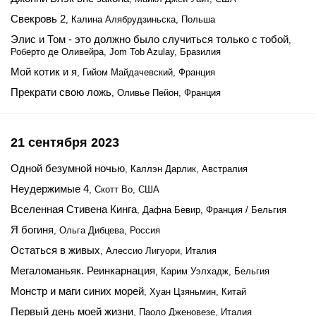
Свекровь 2
, Калина Алябрудзиньска, Польша
Элис и Том - это должно было случиться только с тобой
,
Роберто де Оливейра, Jom Tob Azulay, Бразилия
Мой котик и я
, Гийом Майдачевский, Франция
Прекрати свою ложь
, Оливье Пейон, Франция
21 сентября 2023
Одной безумной ночью
, Каллэн Дарлик, Австралия
Неудержимые 4
, Скотт Во, США
Вселенная Стивена Кинга
, Дафна Бевир, Франция / Бельгия
Я богиня
, Ольга Дибцева, Россия
Остаться в живых
, Алессио Лигуори, Италия
Мегаломаньяк. Реинкарнация
, Карим Уэлхадж, Бельгия
Монстр и маги синих морей
, Хуан Цзяньмин, Китай
Первый день моей жизни
, Паоло Дженовезе, Италия