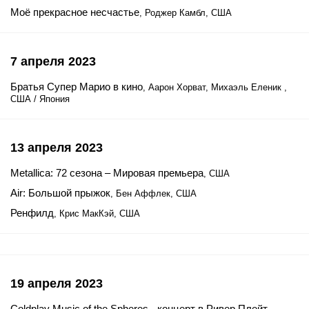
Моё прекрасное несчастье
, Роджер Камбл, США
7 апреля 2023
Братья Супер Марио в кино
, Аарон Хорват, Михаэль Еленик ,
США / Япония
13 апреля 2023
Metallica: 72 сезона – Мировая премьера
, США
Air: Большой прыжок
, Бен Аффлек, США
Ренфилд
, Крис МакКэй, США
19 апреля 2023
Coldplay Music of the Spheres - концерт в Ривер Плейт