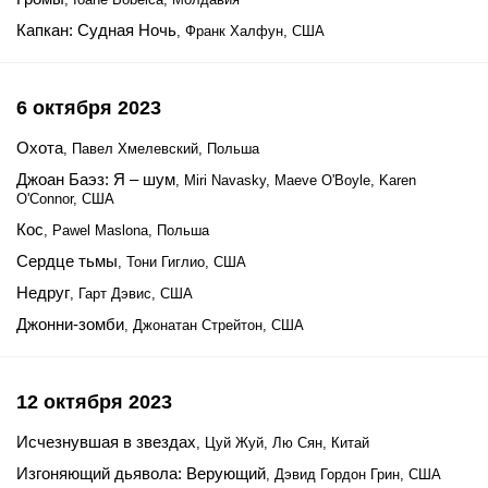
Капкан: Судная Ночь
, Франк Халфун, США
6 октября 2023
Охота
, Павел Хмелевский, Польша
Джоан Баэз: Я – шум
, Miri Navasky, Maeve O'Boyle, Karen
O'Connor, США
Кос
, Pawel Maslona, Польша
Сердце тьмы
, Тони Гиглио, США
Недруг
, Гарт Дэвис, США
Джонни-зомби
, Джонатан Стрейтон, США
12 октября 2023
Исчезнувшая в звездах
, Цуй Жуй, Лю Сян, Китай
Изгоняющий дьявола: Верующий
, Дэвид Гордон Грин, США