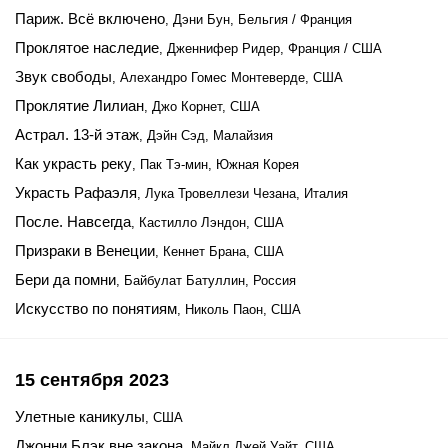
Париж. Всё включено
, Дэни Бун, Бельгия / Франция
Проклятое наследие
, Дженнифер Ридер, Франция / США
Звук свободы
, Алехандро Гомес Монтеверде, США
Проклятие Лилиан
, Джо Корнет, США
Астрал. 13-й этаж
, Дэйн Сэд, Малайзия
Как украсть реку
, Пак Тэ-мин, Южная Корея
Украсть Рафаэля
, Лука Тровеллези Чезана, Италия
После. Навсегда
, Кастилло Лэндон, США
Призраки в Венеции
, Кеннет Брана, США
Бери да помни
, Байбулат Батуллин, Россия
Искусство по понятиям
, Николь Паон, США
15 сентября 2023
Улетные каникулы
, США
Джонни Блэк вне закона
, Майкл Джей Уайт, США