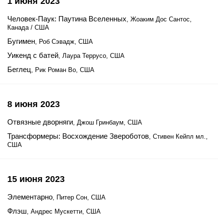
1 июня 2023
Человек-Паук: Паутина Вселенных
, Жоаким Дос Сантос,
Канада / США
Бугимен
, Роб Сэвадж, США
Уикенд с батей
, Лаура Террусо, США
Беглец
, Рик Роман Во, США
8 июня 2023
Отвязные дворняги
, Джош Гринбаум, США
Трансформеры: Восхождение Звероботов
, Стивен Кейпл мл.,
США
15 июня 2023
Элементарно
, Питер Сон, США
Флэш
, Андрес Мускетти, США