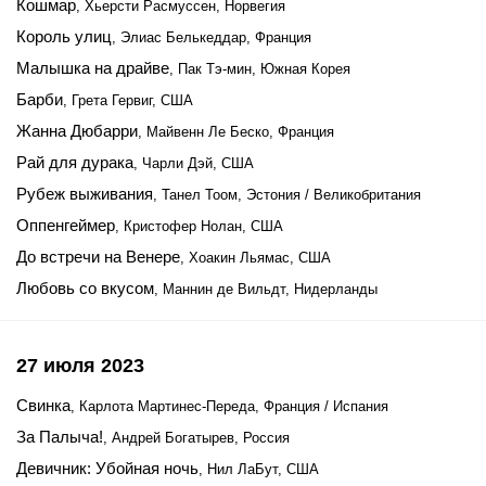
Кошмар
, Хьерсти Расмуссен, Норвегия
Король улиц
, Элиас Белькеддар, Франция
Малышка на драйве
, Пак Тэ-мин, Южная Корея
Барби
, Грета Гервиг, США
Жанна Дюбарри
, Майвенн Ле Беско, Франция
Рай для дурака
, Чарли Дэй, США
Рубеж выживания
, Танел Тоом, Эстония / Великобритания
Оппенгеймер
, Кристофер Нолан, США
До встречи на Венере
, Хоакин Льямас, США
Любовь со вкусом
, Маннин де Вильдт, Нидерланды
27 июля 2023
Свинка
, Карлота Мартинес-Переда, Франция / Испания
За Палыча!
, Андрей Богатырев, Россия
Девичник: Убойная ночь
, Нил ЛаБут, США