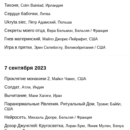
Тихоня
, Colm Bairéad, Ирландия
Сердце бабочки
, Литва
Ukryta siec
, Пётр Адамский, Польша
Секреты моего отца
, Вера Бельмон, Бельгия / Франция
Гнев материнский
, Майлз Джорис-Пейрафит, США
Игра в прятки
, Эрен Селебоглу, Великобритания / США
7 сентября 2023
Проклятие монахини 2
, Майкл Чавес, США
Солдат
, Атли, Индия
Вычитание
, Мани Хагиги, Иран
Паранормальные Явления. Ритуальный Дом
, Трэвис Байбл,
США
Нейросеть
, Михаэль Дюпре, Бельгия / Франция
Дозор Джунглей: Кругосветка
, Лоран Брю, Янник Мулен, Бенуа