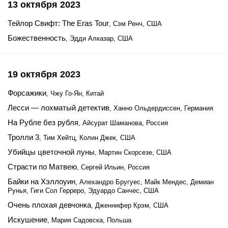
13 октября 2023
Тейлор Свифт: The Eras Tour
, Сэм Ренч, США
Божественность
, Эдди Алказар, США
19 октября 2023
Форсажики
, Чжу Го-Ян, Китай
Лесси — лохматый детектив
, Ханно Ольдердиссен, Германия
На Рубле без рубля
, Айсурат Шаманова, Россия
Тролли 3
, Тим Хейтц, Колин Джек, США
Убийцы цветочной луны
, Мартин Скорсезе, США
Страсти по Матвею
, Сергей Ильин, Россия
Байки на Хэллоуин
, Алехандро Бругуес, Майк Мендес, Демиан
Рунья, Гиги Сол Герреро, Эдуардо Санчес, США
Очень плохая девчонка
, Дженнифер Крэм, США
Искушение
, Мария Садовска, Польша