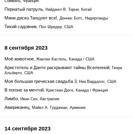
Сомвиль, Франция
Пернатый патруль
, Найджел В. Тирни, Китай
Мини диско.Танцуют все!
, Деннис Ботс, Нидерланды
Тихий садовник
, Пол Шредер, США
8 сентября 2023
Моё животное
, Жаклин Кастель, Канада / США
Аристотель и Данте раскрывают тайны Вселенной
, Генри
Альберто, США
Моя большая греческая свадьба 3
, Ниа Вардалос, США
В погоне за мечтой
, Кристиан Дюге, Канада / Франция
Лимбо
, Иван Сен, Австралия
Американец
, Майкл А. Гурджиан, Армения
14 сентября 2023