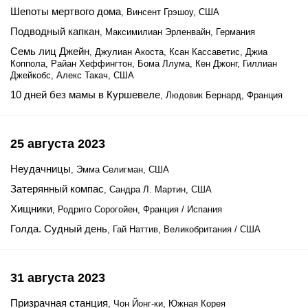
Шепоты мертвого дома
, Винсент Грэшоу, США
Подводный капкан
, Максимилиан Эрленвайн, Германия
Семь лиц Джейн
, Джулиан Акоста, Ксан Кассаветис, Джиа
Коппола, Райан Хеффингтон, Бома Ллума, Кен Джонг, Гиллиан
Джейкобс, Алекс Такач, США
10 дней без мамы в Куршевеле
, Людовик Бернард, Франция
25 августа 2023
Неудачницы
, Эмма Селигман, США
Затерянный компас
, Сандра Л. Мартин, США
Хищники
, Родриго Сорогойен, Франция / Испания
Голда. Судный день
, Гай Наттив, Великобритания / США
31 августа 2023
Призрачная станция
, Чон Йонг-ки, Южная Корея