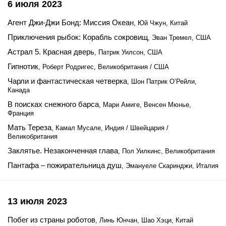
6 июля 2023
Агент Джи-Джи Бонд: Миссия Океан
, Юй Чжун, Китай
Приключения рыбок: Корабль сокровищ
, Эван Тремел, США
Астрал 5. Красная дверь
, Патрик Уилсон, США
Гипнотик
, Роберт Родригес, Великобритания / США
Чарли и фантастическая четверка
, Шон Патрик О’Рейли,
Канада
В поисках снежного барса
, Мари Амиге, Венсен Мюнье,
Франция
Мать Тереза
, Камал Мусале, Индия / Швейцария /
Великобритания
Заклятье. Незаконченная глава
, Пол Уилкинс, Великобритания
Пантафа – пожирательница душ
, Эмануеле Скаринджи, Италия
13 июля 2023
Побег из страны роботов
, Линь Юнчан, Шао Хэци, Китай