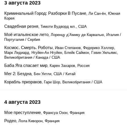
3 августа 2023
Криминальный Город: Разборки В Пусане
, Ли Сан-ён, Южная
Корея
Свадебная резня
, Тимоти Вудворд мл., США
Моё итальянское лето
, Лоренцу д’Амику де Карвалью, Италия /
Португалия / Сербия
Космос. Смерть. Роботы
, Иван Степанов, Федерико Хэллер,
Марк Ледиард, Нгуйен-Ан Нгуйен, Блейк Саймон, Гэвин Уильямс,
Великобритания / Канада / США
Баба Яга спасает мир
, Карен Захаров, Россия
Мег 2: Бездна
, Бен Уитли, США / Китай
Корабль призраков
, Гари Шор, Великобритания / США
4 августа 2023
Мое преступление
, Франсуа Озон, Франция
Родео
, Лола Киворон, Франция