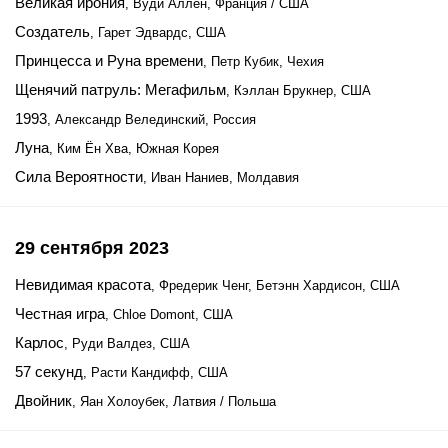
Великая ирония
, Вуди Аллен, Франция / США
Создатель
, Гарет Эдвардс, США
Принцесса и Руна времени
, Петр Кубик, Чехия
Щенячий патруль: Мегафильм
, Кэллан Брукнер, США
1993
, Александр Велединский, Россия
Луна
, Ким Ён Хва, Южная Корея
Сила Вероятности
, Иван Наниев, Молдавия
29 сентября 2023
Невидимая красота
, Фредерик Ченг, Бетэнн Хардисон, США
Честная игра
, Chloe Domont, США
Карлос
, Руди Валдез, США
57 секунд
, Расти Кандифф, США
Двойник
, Яан Холоубек, Латвия / Польша