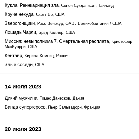
Кукла. Реинкарнация зла
, Сопон Сукдаписит, Таиланд
Круче некуда
, Скотт Во, США
Зверогонщики
, Росс Венокур, ОАЭ / Великобритания / США
Лошадь Чарли
, Брэд Келлер, США
Миссия: невыполнима 7. Смертельная расплата
, Кристофер
МакКуорри, США
Кентавр
, Кирилл Кемниц, Россия
Злые соседи
, США
14 июля 2023
Дикий мужчина
, Томас Данесков, Дания
Банда супергероев
, Пьер Сальвадори, Франция
20 июля 2023