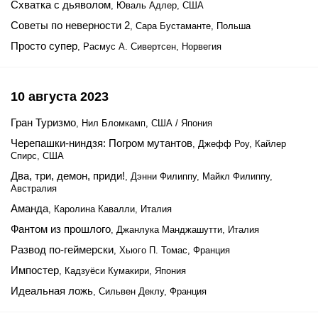
Схватка с дьяволом
, Юваль Адлер, США
Советы по неверности 2
, Сара Бустаманте, Польша
Просто супер
, Расмус А. Сивертсен, Норвегия
10 августа 2023
Гран Туризмо
, Нил Бломкамп, США / Япония
Черепашки-ниндзя: Погром мутантов
, Джефф Роу, Кайлер
Спирс, США
Два, три, демон, приди!
, Дэнни Филиппу, Майкл Филиппу,
Австралия
Аманда
, Каролина Кавалли, Италия
Фантом из прошлого
, Джанлука Манджашутти, Италия
Развод по-геймерски
, Хьюго П. Томас, Франция
Импостер
, Кадзуёси Кумакири, Япония
Идеальная ложь
, Сильвен Деклу, Франция