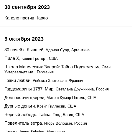
30 сентября 2023
Канело против Чарло
5 октября 2023
30 ночей с бывшей
, Адриан Суар, Аргентина
Пила Х
, Кевин Гротерт, США
Школа Магических Зверей: Тайна Подземелья
, Свен
Унтервальдт мл., Германия
Грани любви
, Ребекка Злотовски, Франция
Гардемарины 1787. Мир
, Светлана Дружинина, Россия
Дом тысячи дверей
, Митеш Кумар Патель, США
Дурные деньги
, Крэйг Гиллеспи, США
Черный лебедь. Тайна
, Тодд Богин, США
Повелитель ветра
, Игорь Волошин, Россия
Громы
, Ioane Bobeica, Молдавия