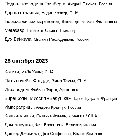
Подвал господина Гринберга
, Андрей Паюков, Россия
Дорога отчаяния
, Надин Крокер, США
Тюрьма живых мертвецов
, Джоуи де Гусман, Филиппины
Мегазавр
, Етнипхат Сасинг, Таиланд
Дух Байкала
, Михаил Расходников, Россия
26 октября 2023
Котики
, Майе Хоанг, США
Пять ночей с Фредди
, Эмма Тамми, США
Игра ведьм
, Фабиан Форте, Аргентина
SuperКопы: Миссия «Бабушка»
, Тарек Будали, Франция
Императрицы
, Андрей Кравчук, Россия
Кошки-мышки
, Сузанна Фогель, Франция / США
Дом-ловушка
, Фил Барантини, Великобритания
Доктор Джекилл
, Джо Стефенсон, Великобритания