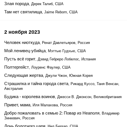
Злая порода
, Дерек Талиб, США
Там нет святилища
, Jaime Reborn, США
2 ноября 2023
Человек ниоткуда
, Ренат Давлетьяров, Россия
Мой ленивец-убийца
, Мэттью Гудхью, США
Пусть всё горит
, Дэвид Гебреро Лобелос, Испания
Полтергейст
, Лоуренс Фаулер, США
Следующая жертва
, Джули Чжон, Южная Корея
Страшилка и тайна города света
, Рикард Куссо, Таня Венсан,
Австралия
Будика - королева воинов
, Джесси В. Джонсон, Великобритания
Привет, мама
, Иля Малахова, Россия
Добро пожаловать в семью 2: Повар из Неаполя
, Владимир
Зинкевич, Россия
Дочь болотного царя
, Нил Бергер, США