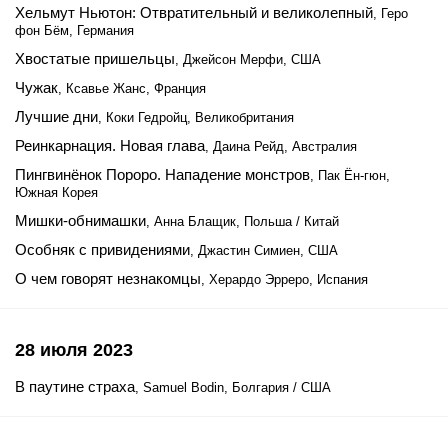
Хельмут Ньютон: Отвратительный и великолепный
, Геро
фон Бём, Германия
Хвостатые пришельцы
, Джейсон Мерфи, США
Чужак
, Ксавье Жанс, Франция
Лучшие дни
, Коки Гедройц, Великобритания
Реинкарнация. Новая глава
, Даина Рейд, Австралия
Пингвинёнок Пороро. Нападение монстров
, Пак Ён-гюн,
Южная Корея
Мишки-обнимашки
, Анна Блащик, Польша / Китай
Особняк с привидениями
, Джастин Симиен, США
О чем говорят незнакомцы
, Херардо Эрреро, Испания
28 июля 2023
В паутине страха
, Samuel Bodin, Болгария / США