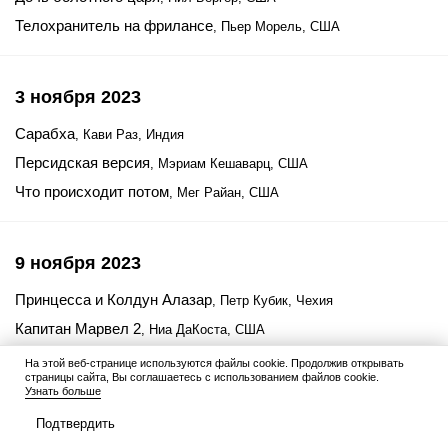
Телохранитель на фрилансе
, Пьер Морель, США
3 ноября 2023
Сарабха
, Кави Раз, Индия
Персидская версия
, Мэриам Кешаварц, США
Что происходит потом
, Мег Райан, США
9 ноября 2023
Принцесса и Колдун Алазар
, Петр Кубик, Чехия
Капитан Марвел 2
, Ниа ДаКоста, США
В паутине
, Ким Чи Ун, Южная Корея
На этой веб-странице используются файлы cookie. Продолжив открывать
страницы сайта, Вы соглашаетесь с использованием файлов cookie.
Год рождения
, Михаил Местецкий, Россия
Узнать больше
Одержимые злом
, Демиан Рунья, Аргентина / Уругвай
Подтвердить
Нефариус
, Chuck Konzelman, Кэри Соломон, США