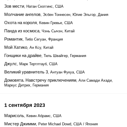
Зов мести
, Натан Скоггинс, США
Молчание ангелов
, Эсбен Тоннесен, Юлие Эльгор, Дания
Охота на короля
, Кевин Гревье, США
Панда из космоса
, Чэнь Сычэн, Китай
Романтик
, Тибо Сегуан, Франция
Мой Хатико
, Ан Ксу, Китай
Гонщики на драйве
, Тиль Швайгер, Германия
Джулс
, Марк Тертлтауб, США
Великий уравнитель 3
, Антуан Фукуа, США
Домовята. Навстречу приключениям
, Али Самади Ахади,
Маркус Дитрих, Германия
1 сентября 2023
Марисоль
, Кевин Абрамс, США
Мистер Джимми
, Peter Michael Dowd, США / Япония