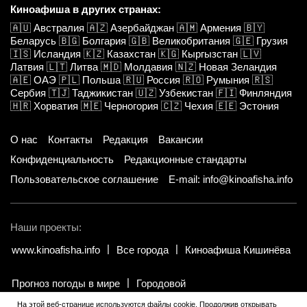
Киноафиша в других странах:
🇦🇺
Австралия
🇦🇿
Азербайджан
🇦🇲
Армения
🇧🇾
Беларусь
🇧🇬
Болгария
🇬🇧
Великобритания
🇬🇪
Грузия
🇮🇸
Исландия
🇰🇿
Казахстан
🇰🇬
Кыргызстан
🇱🇻
Латвия
🇱🇹
Литва
🇲🇩
Молдавия
🇳🇿
Новая Зеландия
🇦🇪
ОАЭ
🇵🇱
Польша
🇷🇺
Россия
🇷🇴
Румыния
🇷🇸
Сербия
🇹🇯
Таджикистан
🇺🇿
Узбекистан
🇫🇮
Финляндия
🇭🇷
Хорватия
🇲🇪
Черногория
🇨🇿
Чехия
🇪🇪
Эстония
О нас
Контакты
Редакция
Вакансии
Конфиденциальность
Редакционные стандарты
Пользовательское соглашение
E-mail: info@kinoafisha.info
Наши проекты:
www.kinoafisha.info
Все города
Киноафиша Кишинёва
Прогноз погоды в мире
Городовой
На этой веб-странице используются файлы cookie. Продолжив открывать