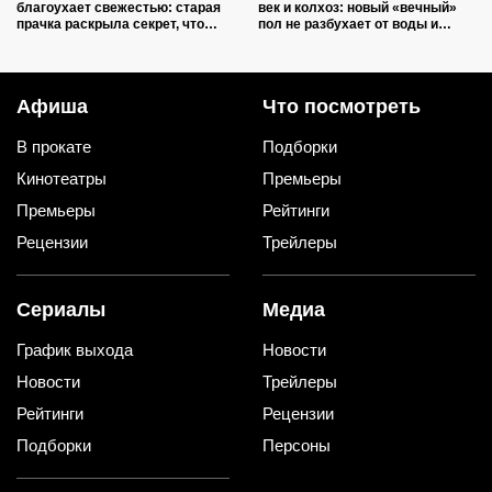
благоухает свежестью: старая
век и колхоз: новый «вечный»
прачка раскрыла секрет, что
пол не разбухает от воды и
добавить в барабан вместе с
выглядит на миллион
порошком
Афиша
Что посмотреть
В прокате
Подборки
Кинотеатры
Премьеры
Премьеры
Рейтинги
Рецензии
Трейлеры
Сериалы
Медиа
График выхода
Новости
Новости
Трейлеры
Рейтинги
Рецензии
Подборки
Персоны