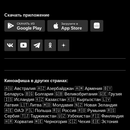
Скачать приложение
Google Play
App Store
Киноафиша в других странах:
🇦🇺
Австралия
🇦🇿
Азербайджан
🇦🇲
Армения
🇧🇾
Беларусь
🇧🇬
Болгария
🇬🇧
Великобритания
🇬🇪
Грузия
🇮🇸
Исландия
🇰🇿
Казахстан
🇰🇬
Кыргызстан
🇱🇻
Латвия
🇱🇹
Литва
🇲🇩
Молдавия
🇳🇿
Новая Зеландия
🇦🇪
ОАЭ
🇵🇱
Польша
🇷🇺
Россия
🇷🇴
Румыния
🇷🇸
Сербия
🇹🇯
Таджикистан
🇺🇿
Узбекистан
🇫🇮
Финляндия
🇭🇷
Хорватия
🇲🇪
Черногория
🇨🇿
Чехия
🇪🇪
Эстония