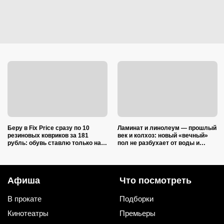
Беру в Fix Price сразу по 10
Ламинат и линолеум — прошлый
резиновых ковриков за 181
век и колхоз: новый «вечный»
рубль: обувь ставлю только на
пол не разбухает от воды и
один из них — нашла еще 7
выглядит на миллион
необычных применений
Афиша
Что посмотреть
В прокате
Подборки
Кинотеатры
Премьеры