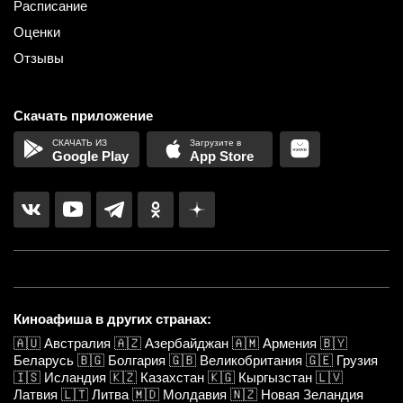
Расписание
Оценки
Отзывы
Скачать приложение
Google Play
App Store
Киноафиша в других странах:
🇦🇺
Австралия
🇦🇿
Азербайджан
🇦🇲
Армения
🇧🇾
Беларусь
🇧🇬
Болгария
🇬🇧
Великобритания
🇬🇪
Грузия
🇮🇸
Исландия
🇰🇿
Казахстан
🇰🇬
Кыргызстан
🇱🇻
Латвия
🇱🇹
Литва
🇲🇩
Молдавия
🇳🇿
Новая Зеландия