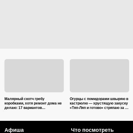
Малярный скотч гребу
Огурцы с помидорами швыряю в
коробками, хотя ремонт дома не
кастрюлю — хрустящую закуску
делаю: 17 вариантов
«Тяп-Ляп и готово» стряпаю за 15
использования в квартире и на
минут: и со стола ее первой
даче
сметут
Афиша
Что посмотреть