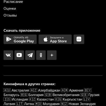
Расписание
Оценки
Отзывы
Скачать приложение
Google Play
App Store
Киноафиша в других странах:
🇦🇺
Австралия
🇦🇿
Азербайджан
🇦🇲
Армения
🇧🇾
Беларусь
🇧🇬
Болгария
🇬🇧
Великобритания
🇬🇪
Грузия
🇮🇸
Исландия
🇰🇿
Казахстан
🇰🇬
Кыргызстан
🇱🇻
Латвия
🇱🇹
Литва
🇲🇩
Молдавия
🇳🇿
Новая Зеландия