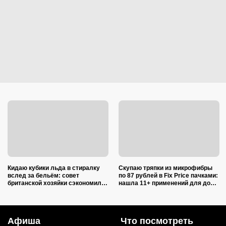
Кидаю кубики льда в стиралку
Скупаю тряпки из микрофибры
вслед за бельём: совет
по 87 рублей в Fix Price пачками:
британской хозяйки сэкономил
нашла 11+ применений для дома
кучу времени (и немного денег)
и дачи, и ни одно не связано с
уборкой
Афиша
Что посмотреть