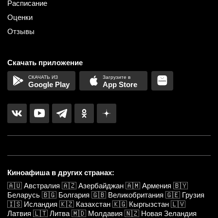
Расписание
Оценки
Отзывы
Скачать приложение
Google Play
App Store
Киноафиша в других странах:
🇦🇺
Австралия
🇦🇿
Азербайджан
🇦🇲
Армения
🇧🇾
Беларусь
🇧🇬
Болгария
🇬🇧
Великобритания
🇬🇪
Грузия
🇮🇸
Исландия
🇰🇿
Казахстан
🇰🇬
Кыргызстан
🇱🇻
Латвия
🇱🇹
Литва
🇲🇩
Молдавия
🇳🇿
Новая Зеландия