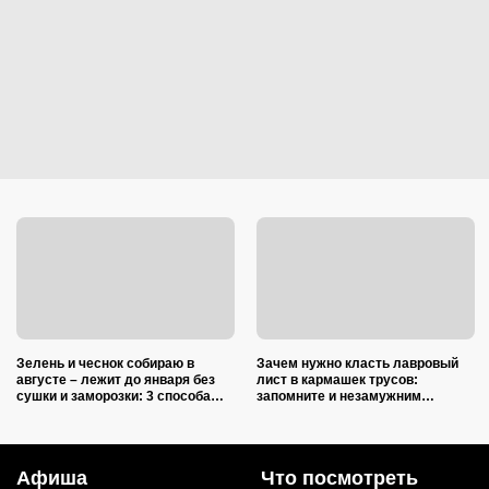
Зелень и чеснок собираю в
Зачем нужно класть лавровый
августе – лежит до января без
лист в кармашек трусов:
сушки и заморозки: 3 способа
запомните и незамужним
сохранить изумительный запах и
подругам расскажите
тот самый вкус
Афиша
Что посмотреть