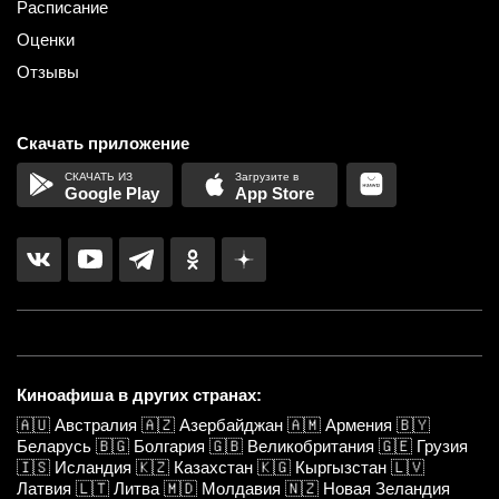
Расписание
Оценки
Отзывы
Скачать приложение
Google Play
App Store
Киноафиша в других странах:
🇦🇺
Австралия
🇦🇿
Азербайджан
🇦🇲
Армения
🇧🇾
Беларусь
🇧🇬
Болгария
🇬🇧
Великобритания
🇬🇪
Грузия
🇮🇸
Исландия
🇰🇿
Казахстан
🇰🇬
Кыргызстан
🇱🇻
Латвия
🇱🇹
Литва
🇲🇩
Молдавия
🇳🇿
Новая Зеландия