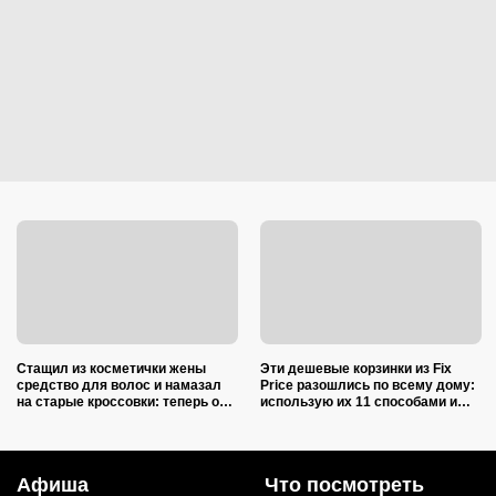
Стащил из косметички жены
Эти дешевые корзинки из Fix
средство для волос и намазал
Price разошлись по всему дому:
на старые кроссовки: теперь они
использую их 11 способами и
белее альпийских снегов
снова беру целую стопку
Афиша
Что посмотреть