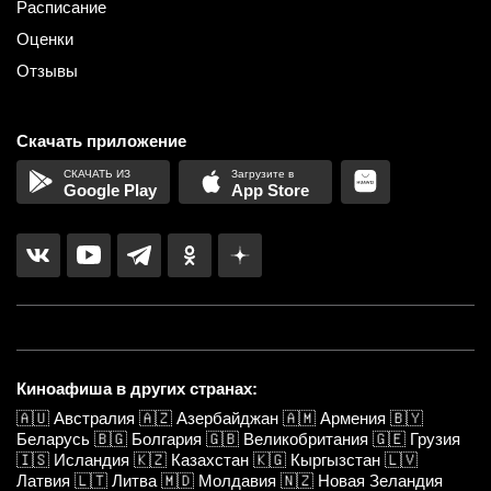
Расписание
Оценки
Отзывы
Скачать приложение
Google Play
App Store
Киноафиша в других странах:
🇦🇺
Австралия
🇦🇿
Азербайджан
🇦🇲
Армения
🇧🇾
Беларусь
🇧🇬
Болгария
🇬🇧
Великобритания
🇬🇪
Грузия
🇮🇸
Исландия
🇰🇿
Казахстан
🇰🇬
Кыргызстан
🇱🇻
Латвия
🇱🇹
Литва
🇲🇩
Молдавия
🇳🇿
Новая Зеландия