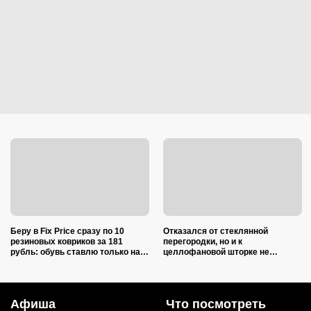
Беру в Fix Price сразу по 10
Отказался от стеклянной
резиновых ковриков за 181
перегородки, но и к
рубль: обувь ставлю только на
целлофановой шторке не
один из них — нашла еще 7
вернусь: от брызг в ванной в
необычных применений
2026 году спасает такой вариант
Афиша
Что посмотреть