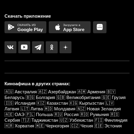
Скачать приложение
Google Play
App Store
Киноафиша в других странах:
🇦🇺
Австралия
🇦🇿
Азербайджан
🇦🇲
Армения
🇧🇾
Беларусь
🇧🇬
Болгария
🇬🇧
Великобритания
🇬🇪
Грузия
🇮🇸
Исландия
🇰🇿
Казахстан
🇰🇬
Кыргызстан
🇱🇻
Латвия
🇱🇹
Литва
🇲🇩
Молдавия
🇳🇿
Новая Зеландия
🇦🇪
ОАЭ
🇵🇱
Польша
🇷🇺
Россия
🇷🇴
Румыния
🇷🇸
Сербия
🇹🇯
Таджикистан
🇺🇿
Узбекистан
🇫🇮
Финляндия
🇭🇷
Хорватия
🇲🇪
Черногория
🇨🇿
Чехия
🇪🇪
Эстония