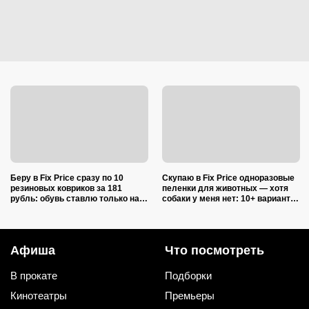
Беру в Fix Price сразу по 10
Скупаю в Fix Price одноразовые
резиновых ковриков за 181
пеленки для животных — хотя
рубль: обувь ставлю только на
собаки у меня нет: 10+ вариантов
один из них — нашла еще 7
использования их дома и на
необычных применений
даче
Афиша
Что посмотреть
В прокате
Подборки
Кинотеатры
Премьеры