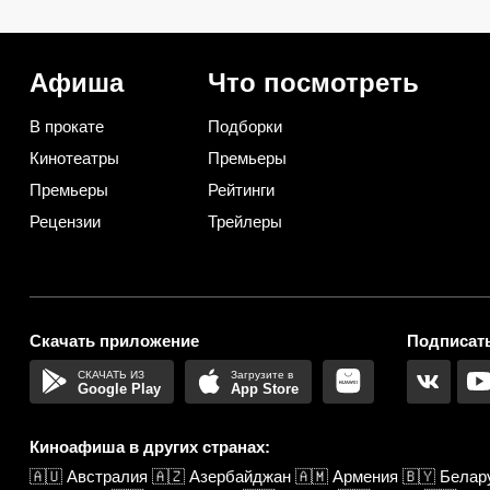
Екатерина II закатывала
первыми
пирушки
Афиша
Что посмотреть
В прокате
Подборки
Кинотеатры
Премьеры
Премьеры
Рейтинги
Рецензии
Трейлеры
Скачать приложение
Подписать
Google Play
App Store
Киноафиша в других странах:
🇦🇺
Австралия
🇦🇿
Азербайджан
🇦🇲
Армения
🇧🇾
Белар