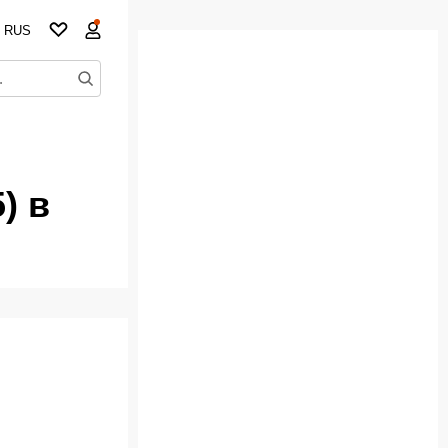
RUS
) в