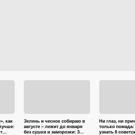
», как
Зелень и чеснок собираю в
Ни глаз, ни при
лучше:
августе – лежит до января
только помада:
т
без сушки и заморозки: 3
узнать 6 совет