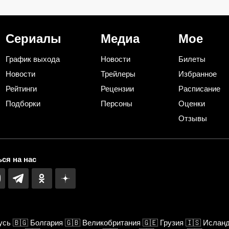
способа сохранить
по губам героин
изумительный запах и тот
самый вкус
Сериалы
Медиа
Мое
График выхода
Новости
Билеты
Новости
Трейлеры
Избранное
Рейтинги
Рецензии
Расписание
Подборки
Персоны
Оценки
Отзывы
ся на нас
усь
🇧🇬
Болгария
🇬🇧
Великобритания
🇬🇪
Грузия
🇮🇸
Ислан