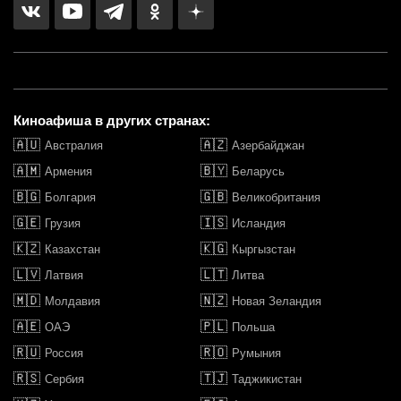
Киноафиша в других странах:
🇦🇺
🇦🇿
Австралия
Азербайджан
🇦🇲
🇧🇾
Армения
Беларусь
🇧🇬
🇬🇧
Болгария
Великобритания
🇬🇪
🇮🇸
Грузия
Исландия
🇰🇿
🇰🇬
Казахстан
Кыргызстан
🇱🇻
🇱🇹
Латвия
Литва
🇲🇩
🇳🇿
Молдавия
Новая Зеландия
🇦🇪
🇵🇱
ОАЭ
Польша
🇷🇺
🇷🇴
Россия
Румыния
🇷🇸
🇹🇯
Сербия
Таджикистан