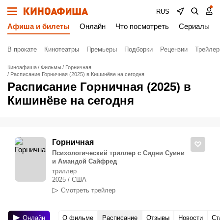
RUS
Афиша и билеты
Онлайн
Что посмотреть
Сериалы
В прокате
Кинотеатры
Премьеры
Подборки
Рецензии
Трейле
Киноафиша
Фильмы
Горничная
Расписание Горничная (2025) в Кишинёве на сегодня
Расписание Горничная (2025) в
Кишинёве на сегодня
Горничная
Психологический триллер с Сидни Суини
и Амандой Сайфред
триллер
2025 / США
Смотреть трейлер
Онлайн
О фильме
Расписание
Отзывы
Новости
Ст