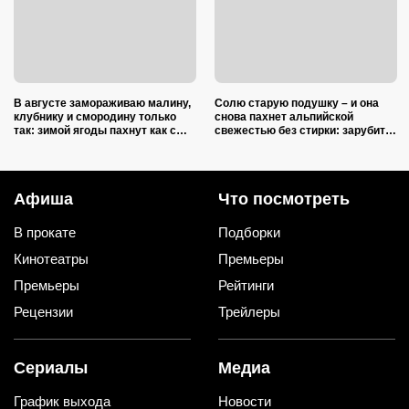
В августе замораживаю малину,
Солю старую подушку – и она
клубнику и смородину только
снова пахнет альпийской
так: зимой ягоды пахнут как с
свежестью без стирки: зарубите
грядки и не растекаются в кашу
на носу простую хитрость от
желтых пятен
Афиша
Что посмотреть
В прокате
Подборки
Кинотеатры
Премьеры
Премьеры
Рейтинги
Рецензии
Трейлеры
Сериалы
Медиа
График выхода
Новости