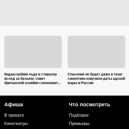
Кидаю кубики льда в стиралку
Спасения не будет даже в тени:
вслед за бельём: совет
синоптики озвучили даты адской
британской хозяйки сэкономил
жары в России
кучу времени (и немного денег)
Афиша
Что посмотреть
В прокате
Подборки
Кинотеатры
Премьеры