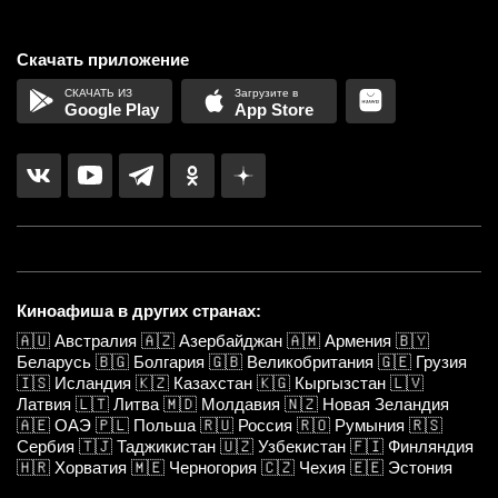
Скачать приложение
Google Play
App Store
Киноафиша в других странах:
🇦🇺
Австралия
🇦🇿
Азербайджан
🇦🇲
Армения
🇧🇾
Беларусь
🇧🇬
Болгария
🇬🇧
Великобритания
🇬🇪
Грузия
🇮🇸
Исландия
🇰🇿
Казахстан
🇰🇬
Кыргызстан
🇱🇻
Латвия
🇱🇹
Литва
🇲🇩
Молдавия
🇳🇿
Новая Зеландия
🇦🇪
ОАЭ
🇵🇱
Польша
🇷🇺
Россия
🇷🇴
Румыния
🇷🇸
Сербия
🇹🇯
Таджикистан
🇺🇿
Узбекистан
🇫🇮
Финляндия
🇭🇷
Хорватия
🇲🇪
Черногория
🇨🇿
Чехия
🇪🇪
Эстония