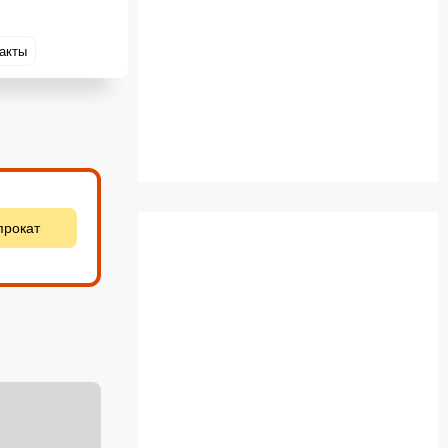
акты
прокат