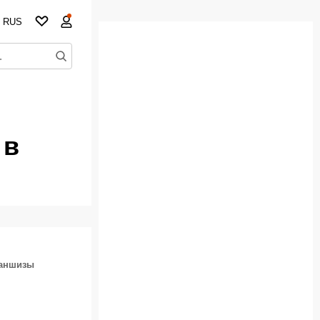
RUS
 в
раншизы