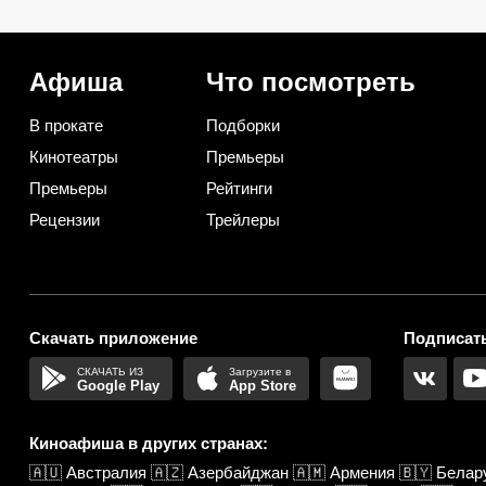
вернусь: от брызг в ванной в
так, будто делали
2026 году спасает такой
итальянские мастера
вариант
Афиша
Что посмотреть
В прокате
Подборки
Кинотеатры
Премьеры
Премьеры
Рейтинги
Рецензии
Трейлеры
Скачать приложение
Подписать
Google Play
App Store
Киноафиша в других странах:
🇦🇺
Австралия
🇦🇿
Азербайджан
🇦🇲
Армения
🇧🇾
Белар