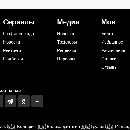
секрет, что добавить в
«Невский» и «
барабан вместе с порошком
отдел», только 
эпохе
Сериалы
Медиа
Мое
График выхода
Новости
Билеты
Новости
Трейлеры
Избранное
Рейтинги
Рецензии
Расписание
Подборки
Персоны
Оценки
Отзывы
ся на нас
усь
🇧🇬
Болгария
🇬🇧
Великобритания
🇬🇪
Грузия
🇮🇸
Ислан