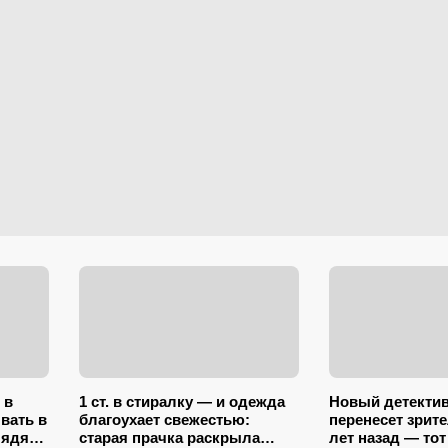
 в
1 ст. в стиралку — и одежда
Новый детекти
вать в
благоухает свежестью:
перенесет зрите
лядят
старая прачка раскрыла
лет назад — тот