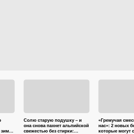
ю
Солю старую подушку – и
«Гремучая смес
она снова пахнет альпийской
нас»: 2 новых б
 зимой
свежестью без стирки:
которые могут 