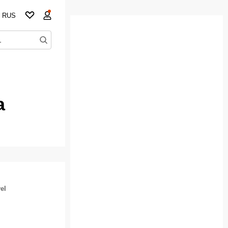
RUS
а
el