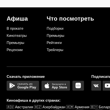
нашли 2 копеечных
ягоды пахнут как с гря
альтернативы (и 1 –
не растекаются в кашу
практичную)
Афиша
Что посмотреть
В прокате
Подборки
Кинотеатры
Премьеры
Премьеры
Рейтинги
Рецензии
Трейлеры
Скачать приложение
Подписать
Google Play
App Store
Киноафиша в других странах:
🇦🇺
Австралия
🇦🇿
Азербайджан
🇦🇲
Армения
🇧🇾
Белар