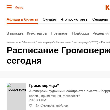
Меню
Афиша и билеты
Онлайн
Что посмотреть
Сериалы
В прокате
Кинотеатры
Премьеры
Подборки
Рецензии
Киноафиша
Фильмы
Громовержцы*
Расписание Громовержцы* (2025) в Кишинё
Расписание Громовержц
сегодня
Громовержцы*
Антигерои-неудачники собираются вместе и берут
боевик, приключения, фантастика
2025 / США
Смотреть трейлер