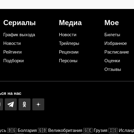
дки и
зарубите на носу простую
следующими хи
хитрость от желтых пятен
после «Первого
«Невского»
Сериалы
Медиа
Мое
График выхода
Новости
Билеты
Новости
Трейлеры
Избранное
Рейтинги
Рецензии
Расписание
Подборки
Персоны
Оценки
Отзывы
ся на нас
усь
🇧🇬
Болгария
🇬🇧
Великобритания
🇬🇪
Грузия
🇮🇸
Ислан