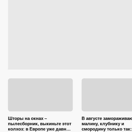
Шторы на окнах –
В августе заморажива
пылесборник, выкиньте этот
малину, клубнику и
колхоз: в Европе уже давно
смородину только так: