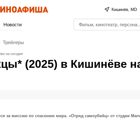
Кишинёв, MD
Новости
Трейлеры
ве на сегодня
ы* (2025) в Кишинёве н
ся за миссию по спасению мира. «Отряд самоубийц» от студии Marv