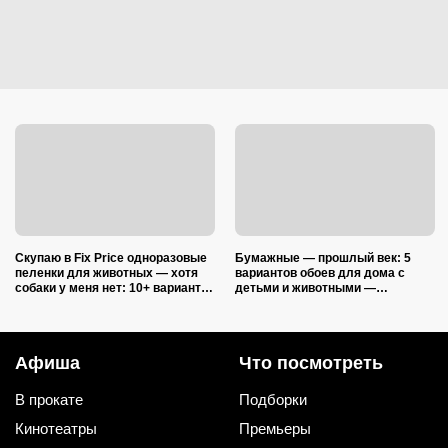
Скупаю в Fix Price одноразовые
Бумажные — прошлый век: 5
пеленки для животных — хотя
вариантов обоев для дома с
собаки у меня нет: 10+ вариантов
детьми и животными —
использования их дома и на
царапины и фломастеры им
даче
нипочём
Афиша
Что посмотреть
В прокате
Подборки
Кинотеатры
Премьеры