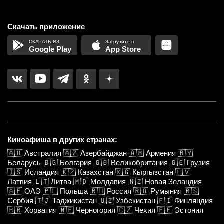
Скачать приложение
Google Play
App Store
Киноафиша в других странах:
🇦🇺
Австралия
🇦🇿
Азербайджан
🇦🇲
Армения
🇧🇾
Беларусь
🇧🇬
Болгария
🇬🇧
Великобритания
🇬🇪
Грузия
🇮🇸
Исландия
🇰🇿
Казахстан
🇰🇬
Кыргызстан
🇱🇻
Латвия
🇱🇹
Литва
🇲🇩
Молдавия
🇳🇿
Новая Зеландия
🇦🇪
ОАЭ
🇵🇱
Польша
🇷🇺
Россия
🇷🇴
Румыния
🇷🇸
Сербия
🇹🇯
Таджикистан
🇺🇿
Узбекистан
🇫🇮
Финляндия
🇭🇷
Хорватия
🇲🇪
Черногория
🇨🇿
Чехия
🇪🇪
Эстония